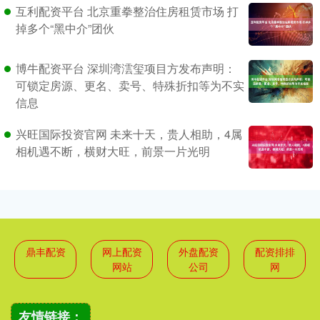
互利配资平台 北京重拳整治住房租赁市场 打
掉多个“黑中介”团伙
博牛配资平台 深圳湾澐玺项目方发布声明：
可锁定房源、更名、卖号、特殊折扣等为不实
信息
兴旺国际投资官网 未来十天，贵人相助，4属
相机遇不断，横财大旺，前景一片光明
鼎丰配资
网上配资
外盘配资
配资排排
网站
公司
网
友情链接：