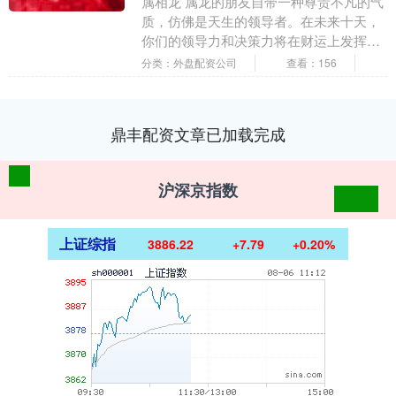
属相龙 属龙的朋友自带一种尊贵不凡的气
质，仿佛是天生的领导者。在未来十天，
你们的领导力和决策力将在财运上发挥重
要作用。无论是在工作中还是在创业的道
分类：外盘配资公司
查看：156
路上，你们都能....
鼎丰配资文章已加载完成
沪深京指数
上证综指
3886.22
+7.79
+0.20%