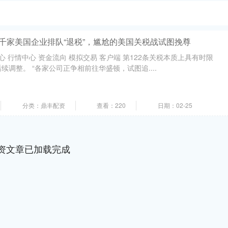
千家美国企业排队“退税”，尴尬的美国关税战试图挽尊
心 行情中心 资金流向 模拟交易 客户端 第122条关税本质上具有时限
调整。 “各家公司正争相前往华盛顿，试图追....
分类：鼎丰配资
查看：220
日期：02-25
资文章已加载完成