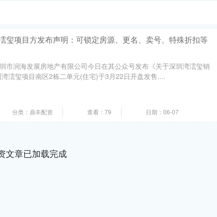
湾澐玺项目方发布声明：可锁定房源、更名、卖号、特殊折扣等
深圳市润海发展房地产有限公司今日在其公众号发布《关于深圳湾澐玺销
澐玺项目南区2栋二单元(住宅)于3月22日开盘发售....
分类：鼎丰配资
查看：79
日期：06-07
资文章已加载完成