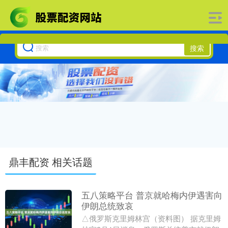
搜索
鼎丰配资 相关话题
五八策略平台 普京就哈梅内伊遇害向
伊朗总统致哀
△俄罗斯克里姆林宫（资料图） 据克里姆