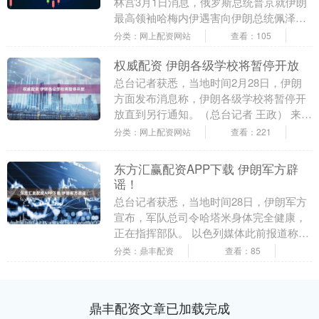
林宫3月1日消息，俄罗斯总统普京就伊朗
最高领袖哈梅内伊遇害向伊朗总统佩泽希
齐扬表示哀悼。 普京将哈梅内伊的逝世描
分类：网上配资网站
查看：105
述为“一次....
权威配资 伊朗各级学校将暂停开放
总台记者获悉，当地时间2月28日，伊朗
方面发布消息称，伊朗各级学校将暂停开
放直到另行通知。（总台记者 王政） 来
源：央视新闻 编辑：考拉 编审：波涛....
分类：网上配资网站
查看：221
东方汇赢配资APP下载 伊朗军方辟
谣！
总台记者获悉，当地时间28日，伊朗军方
宣布，军队总司令哈塔米身体完全健康，
正在指挥部队。 以色列媒体此前报道称，
阿米尔·哈塔米在以色列对伊朗发动的一系
分类：鼎丰配资
查看：85
列袭击中身....
鼎丰配资文章已加载完成