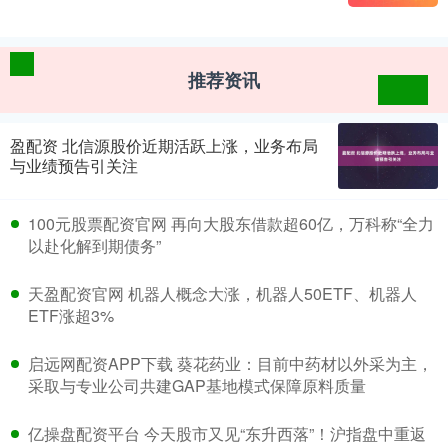
推荐资讯
盈配资 北信源股价近期活跃上涨，业务布局
与业绩预告引关注
100元股票配资官网 再向大股东借款超60亿，万科称“全力
以赴化解到期债务”
天盈配资官网 机器人概念大涨，机器人50ETF、机器人
ETF涨超3%
启远网配资APP下载 葵花药业：目前中药材以外采为主，
采取与专业公司共建GAP基地模式保障原料质量
亿操盘配资平台 今天股市又见“东升西落”！沪指盘中重返