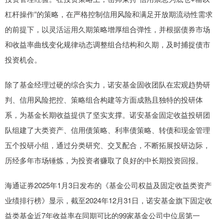
杠杆操作”的策略，在严格控制信用风险和满足开放期流动性需求
的前提下，以灵活运用久期策略增厚组合弹性，并根据债券市场
和收益率曲线变化规律动态调整组合结构和久期，及时捕捉债市
投资机会。
除了基金经理过硬的综合实力，诺安基金固收团队在宏观趋势研
判、信用风险把控、策略组合构建等方面成熟且独特的投研体
系，为基金长期收益提供了坚实支撑。诺安基金固定收益投研团
队组建了大类资产、信用债策略、利率债策略、转债和现金管理
五个投研小组，通过分类研究、交叉配合，不断拓展投研边际，
历经多年市场锤炼，为投资者赚取了良好的中长期投资回报。
海通证券2025年1月3日发布的《基金公司权益及固定收益类资产
业绩排行榜》显示，截至2024年12月31日，诺安基金旗下固定收
益类基金近7年收益率在同期可比的99家基金公司中位居第一