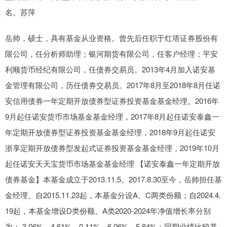
名。苏萍
岳帅，硕士，具有基金从业资格。曾先后任职于红塔证券股份有
限公司，任分析师助理；银河期货有限公司，任客户经理；平安
利顺货币经纪有限公司，任债券交易员。2013年4月加入诺安基
金管理有限公司，历任债券交易员。2017年8月至2018年8月任诺
安信用债券一年定期开放债券型证券投资基金基金经理。2016年
9月起任诺安货币市场基金基金经理，2017年8月起任诺安泰鑫一
年定期开放债券型证券投资基金基金经理，2018年9月起任诺安
浙享定期开放债券型发起式证券投资基金基金经理，2019年10月
起任诺安天天宝货币市场基金基金经理 【诺安泰鑫一年定期开放
债券基金】本基金成立于2013.11.5。2017.8.30至今，岳帅担任基
金经理。自2015.11.23起，本基金分设A、C两类份额；自2024.4.
19起，本基金增设D类份额。A类2020-2024年净值增长率分别
为： 3.06%、4.61%、0.11%、6.06%、5.84%；同期业绩比较基