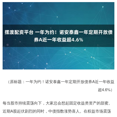
（原标题：一年为约！诺安泰鑫一年定期开放债券A近一年收益
超4.6%）
每当股市持续震荡向下，大家总会想起固定收益类资产的甜蜜。
近期A股起伏剧烈的同时，中债指数涨势喜人。在权益市场震荡