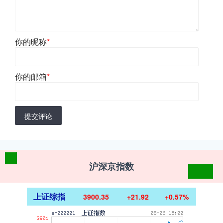
你的昵称
*
你的邮箱
*
提交评论
沪深京指数
上证综指
3900.35
+21.92
+0.57%